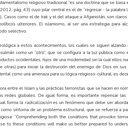
amentalismo religioso tradicional “es una doctrina que se basa 
(2012, pág. 43) cuyo pilar central es el de “regresar - la palabra 
). Casos como el de Irak y el del ataque a Afganistán, son clar
líticos ulteriores. El islamismo, al ser una estrategia para alca
odo selectivo.
lógica a estos acontecimientos, los cuales se siguen alzando a 
ulmán como un “otro”, que se configura a la luz pública como el
oductos occidentales, hijos de una modernidad sin la cual ellos n
re otras) para iniciar la destrucción del enemigo de Dios en sus
ental como una amenaza para su lógica religioso-cultural, es decir
ora entre el Islam y las prácticas terroristas que se hacen en n
r sus redes globales. De igual forma, es importante repensar l
ual forma la
radicalización
es un fenómeno que debe ser abordad
 como síntoma de un problema estructural, que se refuerza a par
ligiosa: “Comprehending both the conditions that provoke terror
onse to these conditions will make us better prepared to unders