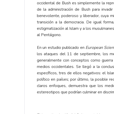
occidental de Bush es simplemente la reprodu
de la administración de Bush para invadir
benevolente, poderoso y liberador, cuya mis
transición a la democracia. De igual form
estigmatización al Islam y a los musulmane
al Pentágono.
En un estudio publicado en
European Scient
los ataques del 11 de septiembre, los med
generalmente con conceptos como guerra y 
medios occidentales. Se llegó a la conclu
específicos, tres de ellos negativos: el Is
político en países; por último, la posible r
claros enfoques, demuestra que los medios
estereotipos que podrían culminar en discr