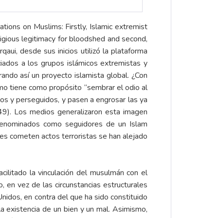
ions on Muslims: Firstly, Islamic extremist
igious legitimacy for bloodshed and second,
aui, desde sus inicios utilizó la plataforma
ciados a los grupos islámicos extremistas y
ando así un proyecto islamista global. ¿Con
smo tiene como propósito “sembrar el odio al
dos y perseguidos, y pasen a engrosar las ya
 49). Los medios generalizaron esta imagen
n denominados como seguidores de un Islam
es cometen actos terroristas se han alejado
cilitado la vinculación del musulmán con el
, en vez de las circunstancias estructurales
nidos, en contra del que ha sido constituido
 la existencia de un bien y un mal. Asimismo,