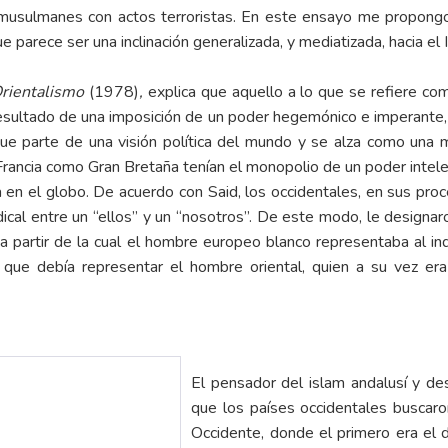
usulmanes con actos terroristas. En este ensayo me propongo
 parece ser una inclinación generalizada, y mediatizada, hacia el 
rientalismo
(1978)
,
explica que aquello a lo que se refiere co
l resultado de una imposición de un poder hegemónico e imperante, 
ue parte de una visión política del mundo y se alza como una m
Francia como Gran Bretaña tenían el monopolio de un poder intele
en el globo. De acuerdo con Said, los occidentales, en sus proce
dical entre un “ellos” y un “nosotros”. De este modo, le designar
 partir de la cual el hombre europeo blanco representaba al indiv
ue debía representar el hombre oriental, quien a su vez era 
El pensador del islam andalusí y de
que los países occidentales buscaro
Occidente, donde el primero era el