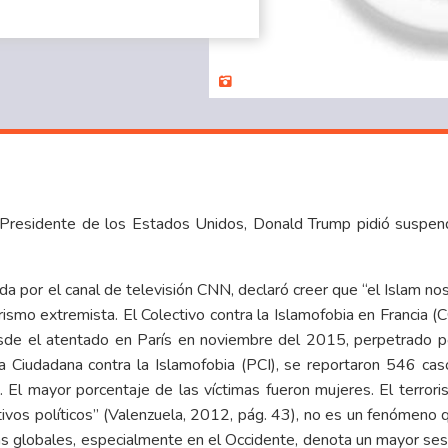
a Presidente de los Estados Unidos, Donald Trump pidió suspen
a por el canal de televisión CNN, declaró creer que “el Islam nos
errorismo extremista. El Colectivo contra la Islamofobia en Francia
sde el atentado en París en noviembre del 2015, perpetrado p
a Ciudadana contra la Islamofobia (PCI), se reportaron 546 ca
 El mayor porcentaje de las víctimas fueron mujeres. El terrori
etivos políticos” (Valenzuela, 2012, pág. 43), no es un fenómeno q
s globales, especialmente en el Occidente, denota un mayor sesgo