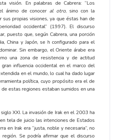
esta visión. En palabras de Cabrera: “Los
n el ánimo de conocer
al otro
, sino con la
r sus propias visiones, ya que éstas han de
perioridad occidental” (1997). El discurso
ular, puesto que, según Cabrera, una porción
dia, China y Japón, se h configurado para el
dominar. Sin embargo, el Oriente árabe era
como una zona de resistencia y de actitud
a gran influencia occidental en el marco del
xtendida en el mundo, lo cual ha dado lugar
erramienta política, cuyo propósito era el de
los de estas regiones estaban sumidos en una
siglo XXI. La invasión de Irak en el 2003 ha
n tela de juicio las intenciones de Estados
a en Irak era “justa, noble y necesaria”, no
 región. Se podría afirmar que el discurso