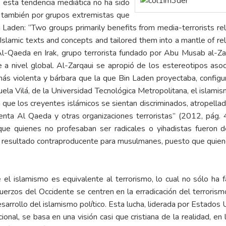
e esta tendencia mediática no ha sido
no también por grupos extremistas que
aden: “Two groups primarily benefits from media-terrorists relat
slamic texts and concepts and tailored them into a mantle of rel
l-Qaeda en Irak, grupo terrorista fundado por Abu Musab al-Zarq
e a nivel global. Al-Zarqaui se apropió de los estereotipos aso
s violenta y bárbara que la que Bin Laden proyectaba, configur
ela Vilá, de la Universidad Tecnológica Metropolitana, el islami
 que los creyentes islámicos se sientan discriminados, atropella
enta Al Qaeda y otras organizaciones terroristas” (2012, pág.
 que quienes no profesaban ser radicales o yihadistas fuero
a resultado contraproducente para musulmanes, puesto que quien
el islamismo es equivalente al terrorismo, lo cual no sólo ha fa
uerzos del Occidente se centren en la erradicación del terrorismo
arrollo del islamismo político. Esta lucha, liderada por Estados U
onal, se basa en una visión casi que cristiana de la realidad, en