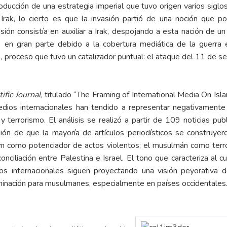
cción de una estrategia imperial que tuvo origen varios siglos at
 Irak, lo cierto es que la invasión partió de una noción que
ión consistía en auxiliar a Irak, despojando a esta nación de un 
a, en gran parte debido a la cobertura mediática de la guerra 
s, proceso que tuvo un catalizador puntual: el ataque del 11 de 
ific Journal
, titulado “The Framing of International Media On Is
ios internacionales han tendido a representar negativamente 
terrorismo. El análisis se realizó a partir de 109 noticias pu
sión de que la mayoría de artículos periodísticos se construy
lam como potenciador de actos violentos; el musulmán como terror
econciliación entre Palestina e Israel. El tono que caracteriza al
 internacionales siguen proyectando una visión peyorativa del
iminación para musulmanes, especialmente en países occidentales