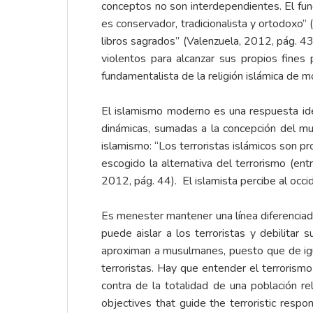
conceptos no son interdependientes. El fund
es conservador, tradicionalista y ortodoxo” 
libros sagrados” (Valenzuela, 2012, pág. 43
violentos para alcanzar sus propios fines po
fundamentalista de la religión islámica de m
El islamismo moderno es una respuesta ideo
dinámicas, sumadas a la concepción del mus
islamismo: “Los terroristas islámicos son pr
escogido la alternativa del terrorismo (ent
2012, pág. 44). El islamista percibe al occid
Es menester mantener una línea diferenciad
puede aislar a los terroristas y debilita
aproximan a musulmanes, puesto que de ig
terroristas. Hay que entender el terrorismo
contra de la totalidad de una población re
objectives that guide the terroristic resp