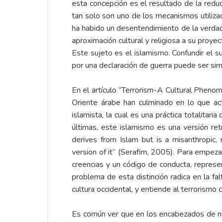
esta concepción es el resultado de la red
tan solo son uno de los mecanismos utiliza
ha habido un desentendimiento de la verdade
aproximación cultural y religiosa a su proye
Este sujeto es el islamismo. Confundir el s
por una declaración de guerra puede ser si
En el artículo “Terrorism-A Cultural Phenom
Oriente árabe han culminado en lo que ac
islamista, la cual es una práctica totalitar
últimas, este islamismo es una versión retr
derives from Islam but is a misanthropic, mis
version of it” (Serafim, 2005). Para empeza
creencias y un código de conducta, represen
problema de esta distinción radica en la fa
cultura occidental, y entiende al terrorismo
Es común ver que en los encabezados de not