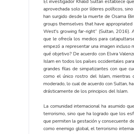
El investigador Khalid Sultan establece qu
aprovechada solo por líderes políticos, si
han surgido desde la muerte de Osama Bin L
groups themselves that have appropriated I
West's growing far-right” (Sultan, 2016). A
que le ofrecía los medios para catapultars
empezó a representar una imagen incluso má
qué objetivo? De acuerdo con Elvira Valenzu
Islam en todos los países occidentales para
grandes filas de simpatizantes con que cu
como el único rostro del Islam, mientras
moderado, lo cual de acuerdo con Sultan, h
drásticamente de los principios del Islam.
La comunidad internacional ha asumido que 
terrorismo, sino que ha logrado que los esf
que permiten la gestación y consecuente des
como enemigo global, el terrorismo internaci