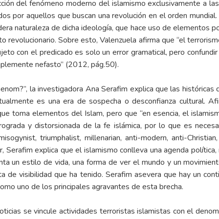
ucción del fenómeno moderno del islamismo exclusivamente a las 
dos por aquellos que buscan una revolución en el orden mundial.
ra naturaleza de dicha ideología, que hace uso de elementos polí
cto revolucionario. Sobre esto, Valenzuela afirma que “el terrorism
ujeto con el predicado es solo un error gramatical, pero confundi
mplemente nefasto” (2012, pág.50).
enom?”, la investigadora Ana Serafim explica que las históricas di
tualmente es una era de sospecha o desconfianza cultural. Af
ia que toma elementos del Islam, pero que “en esencia, el islamis
ograda y distorsionada de la fe islámica, por lo que es necesar
ogynist, triumphalist, millenarian, anti-modern, anti-Christian, a
r, Serafim explica que el islamismo conlleva una agenda política,
ta un estilo de vida, una forma de ver el mundo y un movimiento
lta de visibilidad que ha tenido. Serafim asevera que hay un co
 como uno de los principales agravantes de esta brecha.
icias se vincule actividades terroristas islamistas con el deno