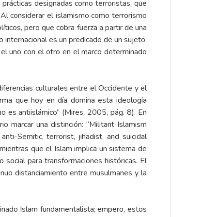
prácticas designadas como terroristas, que
 Al considerar el islamismo como terrorismo
ticos, pero que cobra fuerza a partir de una
o internacional es un predicado de un sujeto.
r el uno con el otro en el marco determinado
ferencias culturales entre el Occidente y el
irma que hoy en día domina esta ideología
mo es antiislámico” (Mires, 2005, pág. 8). En
io marcar una distinción: “Militant Islamism
nti-Semitic, terrorist, jihadist, and suicidal
 mientras que el Islam implica un sistema de
 social para transformaciones históricas. El
ntinuo distanciamiento entre musulmanes y la
minado Islam fundamentalista; empero, estos