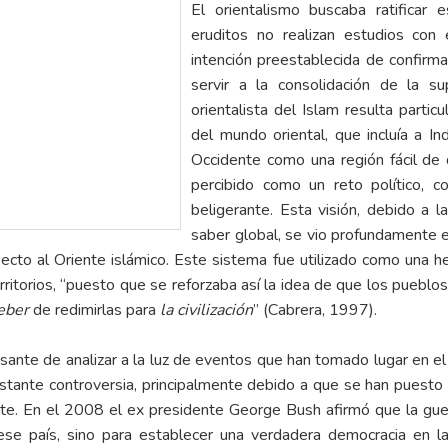
El orientalismo buscaba ratificar 
eruditos no realizan estudios co
intención preestablecida de confirma
servir a la consolidación de la su
orientalista del Islam resulta partic
del mundo oriental, que incluía a In
Occidente como una región fácil de 
percibido como un reto político, 
beligerante. Esta visión, debido a l
saber global, se vio profundamente e
specto al Oriente islámico. Este sistema fue utilizado como una h
territorios, “puesto que se reforzaba así la idea de que los pueb
eber
de redimirlas para
la civilización
” (Cabrera, 1997).
ante de analizar a la luz de eventos que han tomado lugar en el 
stante controversia, principalmente debido a que se han puesto e
te. En el 2008 el ex presidente George Bush afirmó que la guerr
n ese país, sino para establecer una verdadera democracia en la