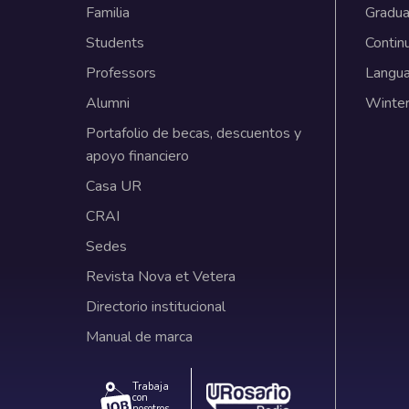
Familia
Gradua
Students
Contin
Professors
Langu
Alumni
Winter
Portafolio de becas, descuentos y
apoyo financiero
Casa UR
CRAI
Sedes
Revista Nova et Vetera
Directorio institucional
Manual de marca
Trabaja
con
nosotros.