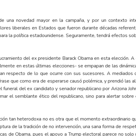
e una novedad mayor en la campaña, y por un contexto inter
lores liberales en Estados que fueron durante décadas referent
 para la política estadounidense. Seguramente, tendrá efectos s
ucramiento del ex presidente Barack Obama en esta elección. A d
lmente en estas últimas elecciones- se empapan de las dinámic
an respecto de lo que ocurre con sus sucesores. A mediados de
rase que como era de esperarse causó polémica, y prendió las al
 el funeral del ex candidato y senador republicano por Arizona 
irmar el semblante ético del republicano, sino para alertar sob
ción tan heterodoxa no es otra que el momento extraordinario qu
uptura de la tradición de no intervención, una sana forma de resp
icas de Obama, pues el apoyo a Trump electoral parece no solo 