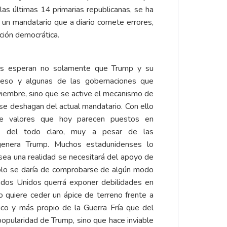
s últimas 14 primarias republicanas, se ha
un mandatario que a diario comete errores,
cción democrática.
es esperan no solamente que Trump y su
greso y algunas de las gobernaciones que
viembre, sino que se active el mecanismo de
s se deshagan del actual mandatario. Con ello
 de valores que hoy parecen puestos en
es del todo claro, muy a pesar de las
genera Trump. Muchos estadunidenses lo
sea una realidad se necesitará del apoyo de
 solo se daría de comprobarse de algún modo
Estados Unidos querrá exponer debilidades en
o quiere ceder un ápice de terreno frente a
ico y más propio de la Guerra Fría que del
popularidad de Trump, sino que hace inviable