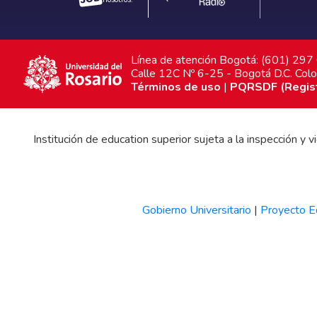
Línea de atención Bogotá: (601) 29
Calle 12C Nº 6-25 - Bogotá D.C. Col
Términos de uso
|
PQRSDF (Registr
Institución de education superior sujeta a la inspección y
Gobierno Universitario
|
Proyecto Ed