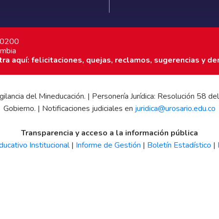
7 0200
ombia
a aquí: felicitaciones, quejas, reclamos, sugerencias y de
 vigilancia del Mineducación. | Personería Jurídica: Resolución 58
Gobierno. | Notificaciones judiciales en
juridica@urosario.edu.co
Transparencia y acceso a la información pública
ucativo Institucional
|
Informe de Gestión
|
Boletín Estadístico
|