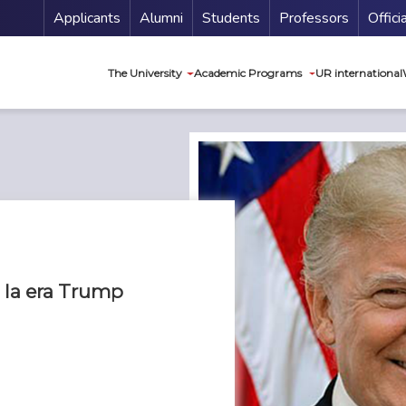
Menu Secundario
Applicants
Alumni
Students
Professors
Offici
Navegación princip
The University
Academic Programs
UR international
 la era Trump