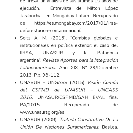
de IIRSA: un análisis de sus últimos 10 años de
ejecución. Entrevista de Milton López
Tarabochia en Mongabay Latam Recuperado
de
https://es.mongabay.com/2017/01/iirsa-
deforestacion-contaminacion/
.
Seitz A. M. (2013). “Cambios globales e
institucionales en política exterior: el caso del
IIRSA, UNASUR y la Patagonia
argentina”.
Revista Aportes para la Integración
Latinoamericana.
Año XIX, Nº 29/Diciembre
2013. P.p. 98-112.
UNASUR – UNGASS (2015)
Visión Común
del CSPMD de UNASUR – UNGASS
2016.
UNASUR/CSPMD/GAH EVAL final
PA/2015. Recuperado de
www.unasursg.org/es
UNASUR (2008).
Tratado Constitutivo De La
Unión De Naciones Suramericanas
. Basilea.