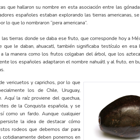
cas que hallaron su nombre en esta asociación entre las gónada
dores españoles estaban explorando las tierras americanas, se 
por lo que lo nombraron “pera americana”.
de las tierras donde se daba ese fruto, que corresponde hoy a Mé
que le daban, ahuacatl, también significaba testículo en esa 
a a la manera como los frutos colgaban del árbol, que los aztec
nte los españoles adaptaron el nombre nahuátl y al fruto, en bu
s.
 de vericuetos y caprichos, por lo que
pecialmente los de Chile, Uruguay,
. Aquí la raíz proviene del quechua,
tes de la Conquista española, y se
así como un fardo. Aunque cualquier
 persiste la idea de destacar cómo
 estos rodeos que debemos dar para
os cotidianamente deben ponernos en