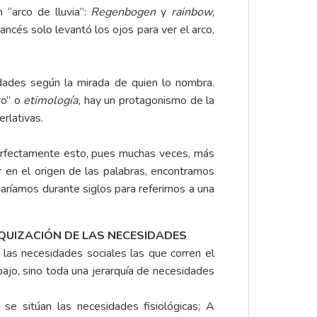
 “arco de lluvia”:
Regenbogen
y
rainbow
,
francés solo levantó los ojos para ver el arco,
idades según la mirada de quien lo nombra.
ro” o
etimología,
hay un protagonismo de la
erlativas.
erfectamente esto, pues muchas veces, más
r en el origen de las palabras, encontramos
saríamos durante siglos para referirnos a una
UIZACIÓN DE LAS NECESIDADES
as necesidades sociales las que corren el
bajo, sino toda una jerarquía de necesidades
 se sitúan las necesidades fisiológicas; A