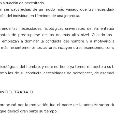
en situación de necesitado.
n ser satisfechas de un modo más variado que las necesidade
ón del individuo en términos de una jerarquía.
ende las necesidades fisiológicas universales de alimentació
s antes de preocuparse de las de más alto nivel. Cuando las 
d empiezan a dominar la conducta del hombre y a motivarlo en
o, más recientemente los autores incluyen otras exenciones, com
siológicas del hombre, y este no tiene ya temor respecto a su b
omo las de su conducta, necesidades de pertenecer, de asociaci
ÓN DEL TRABAJO
preocupó por la motivación fue el padre de la administración ci
l que dedicó gran parte su tiempo.