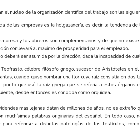
n el núcleo de la organización científica del trabajo son las siguie
acia de las empresas es la holgazanería, es decir, la tendencia d
 empresa y los obreros son complementarios y de que no existe
ción conllevará al máximo de prosperidad para el empleado.
 deberá ser asumida por la dirección, dada la incapacidad de cualq
 Teofrasto, célebre filósofo griego, sucesor de Aristóteles en el
ntas, cuando quiso nombrar una flor cuya raíz consistía en dos tu
s, por lo que usó la raíz griega que se refería a estos órganos 
nsiguiente, desde entonces es conocida como orquídea.
videncias más lejanas datan de millones de años, no es extraño q
 muchísimas palabras originarias del español. En todo caso, n
para referirse a distintas patologías de los testículos, como