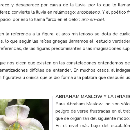
rece y desaparece por causa de la lluvia, por lo que lo llaman
feraz, convierte la lluvia en relámpago:
arcobaleno
. Y el poético 
pacio, por eso lo llama “arco en el cielo”:
arc-en-ciel
.
 la referencia a la figura, el arco misterioso se dota de cual
s, lo que según las raíces griegas llamamos el “estudio verdade
 referencias, de las figuras predominantes o las imaginaciones sup
que nos dicen que existen en las constelaciones entendemos p
matizaciones difíciles de entender. En muchos casos, al indaga
 figurativa u onírica que le dio forma a la palabra que después u
ABRAHAM MASLOW Y LA JERARQ
Para Abraham Maslow no son sólo l
peligro de verse frustradas en el tra
que se organizan del siguiente modo:
En el nivel más bajo del escalafón