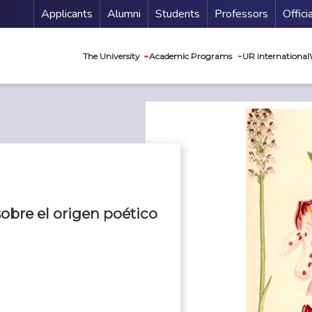
Menu Secundario
Applicants
Alumni
Students
Professors
Offici
Navegación princip
The University
Academic Programs
UR international
obre el origen poético