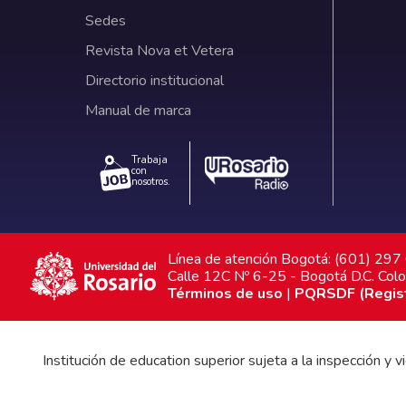
Sedes
Revista Nova et Vetera
Directorio institucional
Manual de marca
Trabaja
con
nosotros.
Línea de atención Bogotá: (601) 29
Calle 12C Nº 6-25 - Bogotá D.C. Col
Términos de uso
|
PQRSDF (Registr
Institución de education superior sujeta a la inspección y