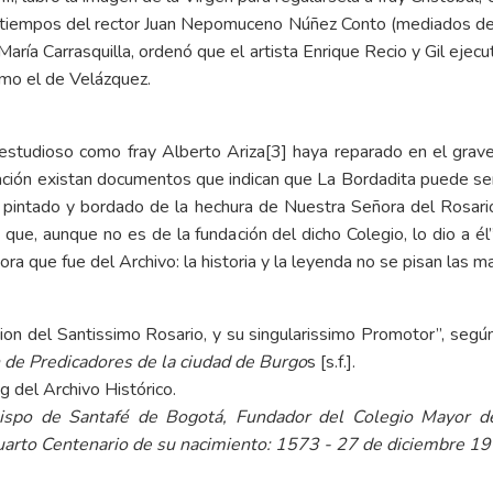
n tiempos del rector
Juan Nepomuceno Núñez Conto
(mediados del 
aría Carrasquilla, ordenó que el artista Enrique Recio y Gil ejecu
omo el de Velázquez.
estudioso como fray Alberto Ariza
[3]
haya reparado en el grave
ación existan documentos que indican que La Bordadita puede se
o pintado y bordado de la hechura de Nuestra Señora del Rosari
 que, aunque no es de la fundación del dicho Colegio, lo dio a é
ctora que fue del Archivo: la historia y la leyenda no se pisan las 
ion del Santissimo Rosario, y su singularissimo Promotor”, segú
 de Predicadores de la ciudad de Burgo
s [s.f.].
og del Archivo Histórico.
obispo de Santafé de Bogotá, Fundador del Colegio Mayor 
uarto Centenario de su nacimiento: 1573 - 27 de diciembre 1