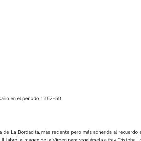
osario en el periodo 1852-58.
 de La Bordadita, más reciente pero más adherida al recuerdo e
III, labró la imagen de la Virgen para regalársela a fray Cristóba