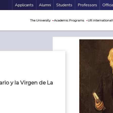
Menu Secundario
Applicants
Alumni
Students
Professors
Offici
Navegación princip
The University
Academic Programs
UR international
ario y la Virgen de La