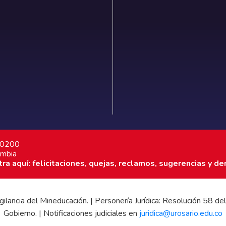
7 0200
ombia
a aquí: felicitaciones, quejas, reclamos, sugerencias y de
 vigilancia del Mineducación. | Personería Jurídica: Resolución 58
Gobierno. | Notificaciones judiciales en
juridica@urosario.edu.co