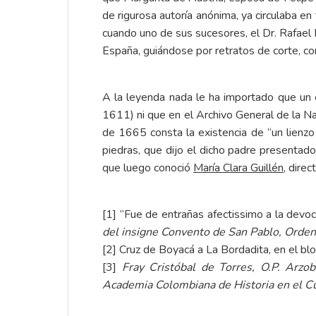
de rigurosa autoría anónima, ya circulaba e
cuando uno de sus sucesores, el Dr. Rafael M
España, guiándose por retratos de corte, c
A la leyenda nada le ha importado que un 
1611) ni que en el Archivo General de la N
de 1665 consta la existencia de “un lienz
piedras, que dijo el dicho padre presentado
que luego conoció
María Clara Guillén
, dire
[1]
“Fue de entrañas afectissimo a la devoc
del insigne Convento de San Pablo, Orden
[2]
Cruz de Boyacá a La Bordadita
, en el bl
[3]
Fray Cristóbal de Torres, O.P. Arz
Academia Colombiana de Historia en el C