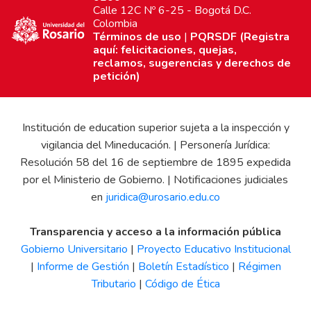
Calle 12C Nº 6-25 - Bogotá D.C.
Colombia
Términos de uso
|
PQRSDF (Registra
aquí: felicitaciones, quejas,
reclamos, sugerencias y derechos de
petición)
Institución de education superior sujeta a la inspección y
vigilancia del Mineducación. | Personería Jurídica:
Resolución 58 del 16 de septiembre de 1895 expedida
por el Ministerio de Gobierno. | Notificaciones judiciales
en
juridica@urosario.edu.co
Transparencia y acceso a la información pública
Gobierno Universitario
|
Proyecto Educativo Institucional
|
Informe de Gestión
|
Boletín Estadístico
|
Régimen
Tributario
|
Código de Ética