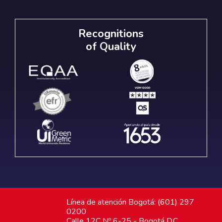
Recognitions
of Quality
Línea de atención Bogotá: (601) 297
0200
Calle 12C Nº 6-25 - Bogotá D.C.