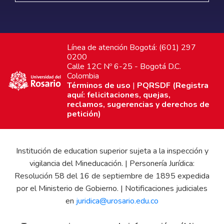
Línea de atención Bogotá: (601) 297
0200
Calle 12C Nº 6-25 - Bogotá D.C.
Colombia
Términos de uso
|
PQRSDF (Registra
aquí: felicitaciones, quejas,
reclamos, sugerencias y derechos de
petición)
Institución de education superior sujeta a la inspección y
vigilancia del Mineducación. | Personería Jurídica:
Resolución 58 del 16 de septiembre de 1895 expedida
por el Ministerio de Gobierno. | Notificaciones judiciales
en
juridica@urosario.edu.co