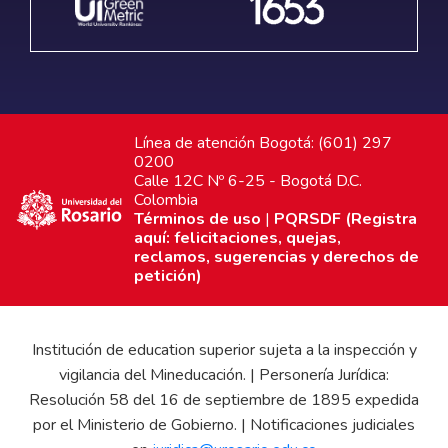
Línea de atención Bogotá: (601) 297
0200
Calle 12C Nº 6-25 - Bogotá D.C.
Colombia
Términos de uso
|
PQRSDF (Registra
aquí: felicitaciones, quejas,
reclamos, sugerencias y derechos de
petición)
Institución de education superior sujeta a la inspección y
vigilancia del Mineducación. | Personería Jurídica:
Resolución 58 del 16 de septiembre de 1895 expedida
por el Ministerio de Gobierno. | Notificaciones judiciales