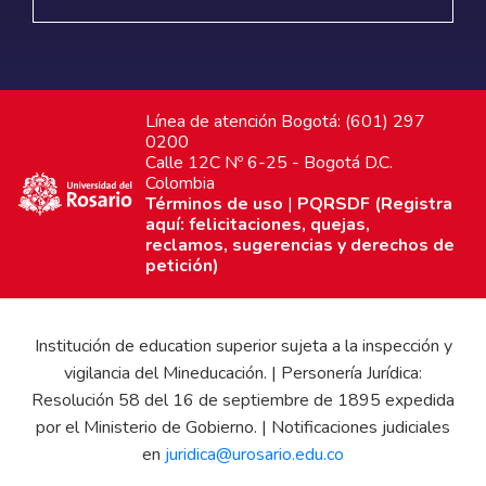
Línea de atención Bogotá: (601) 297
0200
Calle 12C Nº 6-25 - Bogotá D.C.
Colombia
Términos de uso
|
PQRSDF (Registra
aquí: felicitaciones, quejas,
reclamos, sugerencias y derechos de
petición)
Institución de education superior sujeta a la inspección y
vigilancia del Mineducación. | Personería Jurídica:
Resolución 58 del 16 de septiembre de 1895 expedida
por el Ministerio de Gobierno. | Notificaciones judiciales
en
juridica@urosario.edu.co