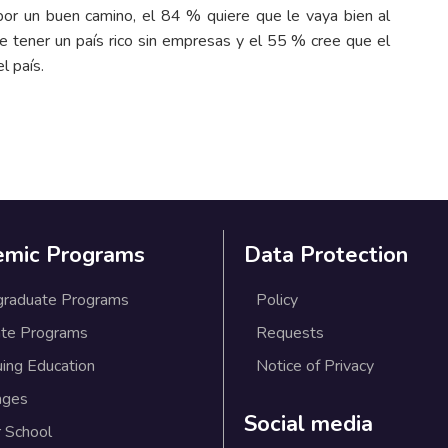
or un buen camino, el 84 % quiere que le vaya bien al
 tener un país rico sin empresas y el 55 % cree que el
l país.
emic Programs
Data Protection
graduate Programs
Policy
te Programs
Requests
uing Education
Notice of Privacy
ages
Social media
 School