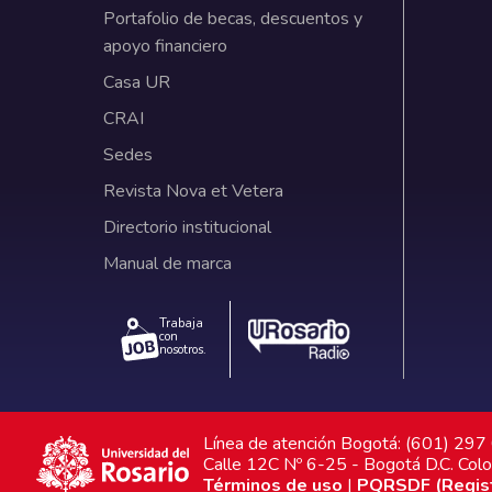
Portafolio de becas, descuentos y
apoyo financiero
Casa UR
CRAI
Sedes
Revista Nova et Vetera
Directorio institucional
Manual de marca
Trabaja
con
nosotros.
Línea de atención Bogotá: (601) 29
Calle 12C Nº 6-25 - Bogotá D.C. Col
Términos de uso
|
PQRSDF (Registr