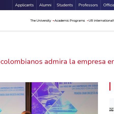
Menu Secundario
Applicants
Alumni
Students
Professors
Offici
Navegación princip
The University
Academic Programs
UR international
 colombianos admira la empresa en