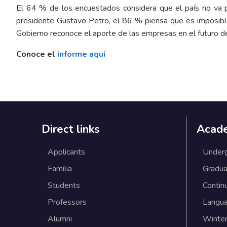
El 64 % de los encuestados considera que el país no va p
presidente Gustavo Petro, el 86 % piensa que es imposible
Gobierno reconoce el aporte de las empresas en el futuro de
Conoce el
informe aquí
Direct links
Acad
Applicants
Under
Familia
Gradua
Students
Contin
Professors
Langu
Alumni
Winter