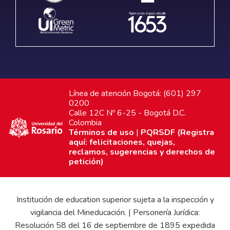
Línea de atención Bogotá: (601) 297
0200
Calle 12C Nº 6-25 - Bogotá D.C.
Colombia
Términos de uso
|
PQRSDF (Registra
aquí: felicitaciones, quejas,
reclamos, sugerencias y derechos de
petición)
Institución de education superior sujeta a la inspección y
vigilancia del Mineducación. | Personería Jurídica:
Resolución 58 del 16 de septiembre de 1895 expedida