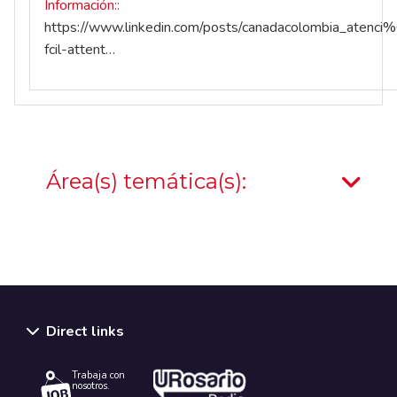
Información:
https://www.linkedin.com/posts/canadacolombia_atenc
fcil-attent…
Área(s) temática(s):
Direct links
Trabaja con
nosotros.