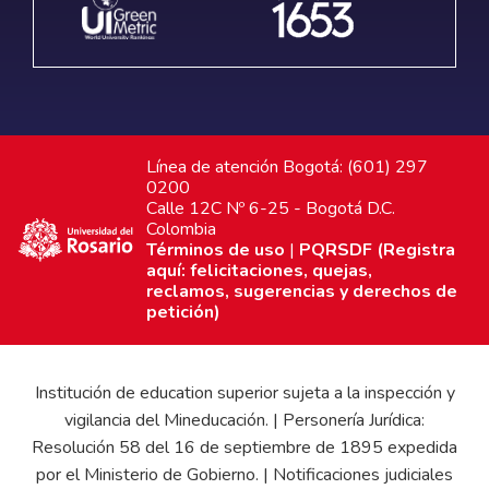
Línea de atención Bogotá: (601) 297
0200
Calle 12C Nº 6-25 - Bogotá D.C.
Colombia
Términos de uso
|
PQRSDF (Registra
aquí: felicitaciones, quejas,
reclamos, sugerencias y derechos de
petición)
Institución de education superior sujeta a la inspección y
vigilancia del Mineducación. | Personería Jurídica:
Resolución 58 del 16 de septiembre de 1895 expedida
por el Ministerio de Gobierno. | Notificaciones judiciales