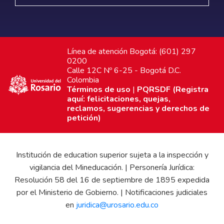
Línea de atención Bogotá: (601) 297
0200
Calle 12C Nº 6-25 - Bogotá D.C.
Colombia
Términos de uso
|
PQRSDF (Registra
aquí: felicitaciones, quejas,
reclamos, sugerencias y derechos de
petición)
Institución de education superior sujeta a la inspección y
vigilancia del Mineducación. | Personería Jurídica:
Resolución 58 del 16 de septiembre de 1895 expedida
por el Ministerio de Gobierno. | Notificaciones judiciales
en
juridica@urosario.edu.co