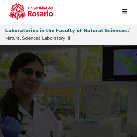
Skip to main content
Laboratories in the Faculty of Natural Sciences
/
Natural Sciences Laboratory III