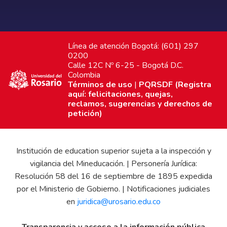
Línea de atención Bogotá: (601) 297
0200
Calle 12C Nº 6-25 - Bogotá D.C.
Colombia
Términos de uso
|
PQRSDF (Registra
aquí: felicitaciones, quejas,
reclamos, sugerencias y derechos de
petición)
Institución de education superior sujeta a la inspección y
vigilancia del Mineducación. | Personería Jurídica:
Resolución 58 del 16 de septiembre de 1895 expedida
por el Ministerio de Gobierno. | Notificaciones judiciales
en
juridica@urosario.edu.co
Transparencia y acceso a la información pública