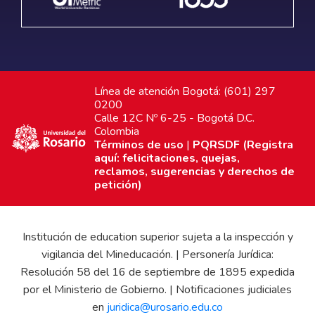
Línea de atención Bogotá: (601) 297
0200
Calle 12C Nº 6-25 - Bogotá D.C.
Colombia
Términos de uso
|
PQRSDF (Registra
aquí: felicitaciones, quejas,
reclamos, sugerencias y derechos de
petición)
Institución de education superior sujeta a la inspección y
vigilancia del Mineducación. | Personería Jurídica:
Resolución 58 del 16 de septiembre de 1895 expedida
por el Ministerio de Gobierno. | Notificaciones judiciales
en
juridica@urosario.edu.co