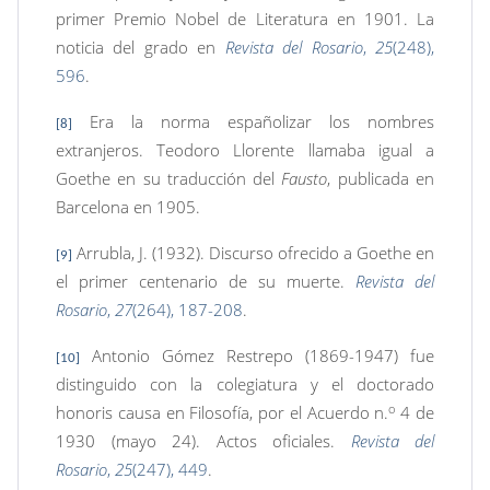
primer Premio Nobel de Literatura en 1901. La
noticia del grado en
Revista del Rosario
,
25
(248),
596
.
Era la norma españolizar los nombres
[8]
extranjeros. Teodoro Llorente llamaba igual a
Goethe en su traducción del
Fausto
, publicada en
Barcelona en 1905.
Arrubla, J. (1932). Discurso ofrecido a Goethe en
[9]
el primer centenario de su muerte.
Revista del
Rosario
,
27
(264), 187-208
.
Antonio Gómez Restrepo (1869-1947) fue
[10]
distinguido con la colegiatura y el doctorado
o
honoris causa en Filosofía, por el Acuerdo n.
4 de
1930 (mayo 24). Actos oficiales.
Revista del
Rosario
,
25
(247), 449
.