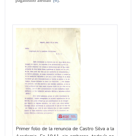
paganismo alemán”
[6]
.
Primer folio de la renuncia de Castro Silva a la