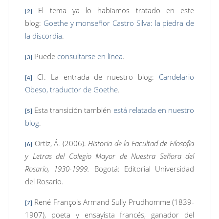
El tema ya lo habíamos tratado en este
[2]
blog:
Goethe y monseñor Castro Silva: la piedra de
la discordia
.
Puede
consultarse en línea
.
[3]
Cf. La entrada de nuestro blog:
Candelario
[4]
Obeso, traductor de Goethe
.
Esta transición también
está relatada en nuestro
[5]
blog
.
Ortiz, Á. (2006).
Historia de la Facultad de Filosofía
[6]
y Letras del Colegio Mayor de Nuestra Señora del
Rosario, 1930-1999.
Bogotá: Editorial Universidad
del Rosario.
René François Armand Sully Prudhomme (1839-
[7]
1907), poeta y ensayista francés, ganador del