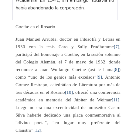
Academia. En 1941, sin embargo, todavía no
había abandonado la corporación.
Goethe en el Rosario
Juan Manuel Arrubla, doctor en Filosofía y Letras en
1930 con la tesis Caro y Sully Prudhomme
[7]
,
participó del homenaje a Goethe, en la sesión solemne
del Colegio Alemán, el 7 de mayo de 1932, donde
reconoce a Juan Wolfango Goethe (así le llama
[8]
)
como “uno de los genios más excelsos”
[9]
. Antonio
Gómez Restrepo, catedrático de Literatura por más de
tres décadas en el Rosario
[10]
, ofreció una conferencia
académica en memoria del Júpiter de Weimar
[11]
.
Luego no era una excentricidad de monseñor Castro
Silva haberle dedicado una placa conmemorativa al
“divino poeta”, “en lugar muy preferente del
Claustro”
[12]
.