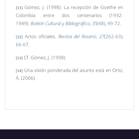
Gómez, J. (1998). La recepción de Goethe en
[11]
Colombia entre dos centenarios (1932-
1949).
Boletín Cultural y Bibliográfico
,
35
(48), 49-72
.
Actos oficiales.
Revista del Rosario
,
27
(262-63),
[12]
66-67
.
Cf. Gómez, J. (1998).
[13]
Una visión ponderada del asunto está en Ortiz,
[14]
Á. (2006).