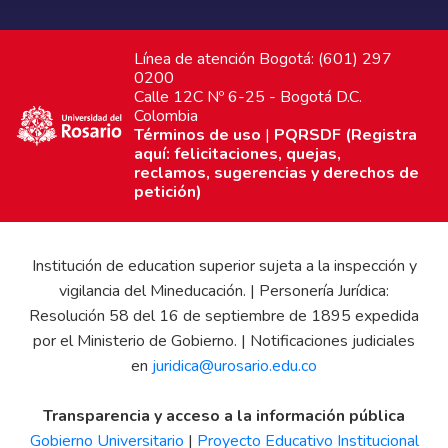
Línea de atención Bogotá: (601) 297
0200
Calle 12C Nº 6-25 - Bogotá D.C.
Colombia
Términos de uso
|
PQRSDF (Registra
aquí: felicitaciones, quejas,
reclamos, sugerencias y derechos de
petición)
Institución de education superior sujeta a la inspección y
vigilancia del Mineducación. | Personería Jurídica:
Resolución 58 del 16 de septiembre de 1895 expedida
por el Ministerio de Gobierno. | Notificaciones judiciales
en
juridica@urosario.edu.co
Transparencia y acceso a la información pública
Gobierno Universitario
|
Proyecto Educativo Institucional