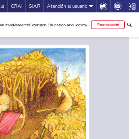
Guía de servicios
Icon
Icon
Icon
als
CRAI
SIAR
Atención al usuario
al
Financiación
Wellfare
Research
Extension Education and Society