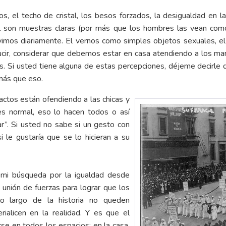
, el techo de cristal, los besos forzados, la desigualdad en las
al son muestras claras (por más que los hombres las vean como 
vimos diariamente. El vernos como simples objetos sexuales, 
ucir, considerar que debemos estar en casa atendiendo a los 
. Si usted tiene alguna de estas percepciones, déjeme decirle 
más que eso.
actos están ofendiendo a las chicas y
s normal, eso lo hacen todos o así
”. Si usted no sabe si un gesto con
le gustaría que se lo hicieran a su
 mi búsqueda por la igualdad desde
 unión de fuerzas para lograr que los
o largo de la historia no queden
ialicen en la realidad. Y es que el
se en todos los espacios: en la casa,