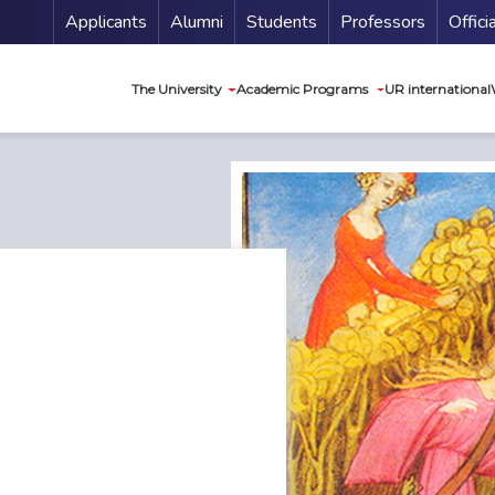
Menu Secundario
Applicants
Alumni
Students
Professors
Offici
Navegación princip
The University
Academic Programs
UR international