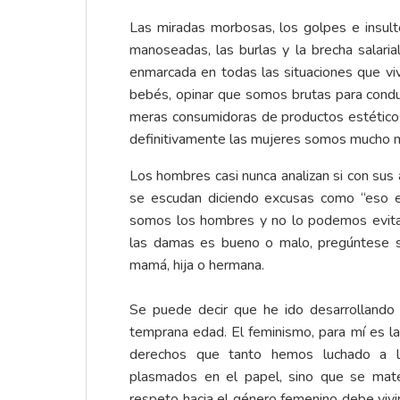
Las miradas morbosas, los golpes e insultos
manoseadas, las burlas y la brecha salari
enmarcada en todas las situaciones que vi
bebés, opinar que somos brutas para cond
meras consumidoras de productos estéticos
definitivamente las mujeres somos mucho 
Los hombres casi nunca analizan si con sus 
se escudan diciendo excusas como “eso e
somos los hombres y no lo podemos evitar
las damas es bueno o malo, pregúntese si 
mamá, hija o hermana.
Se puede decir que he ido desarrollando
temprana edad. El feminismo, para mí es la
derechos que tanto hemos luchado a l
plasmados en el papel, sino que se mater
respeto hacia el género femenino debe vivir