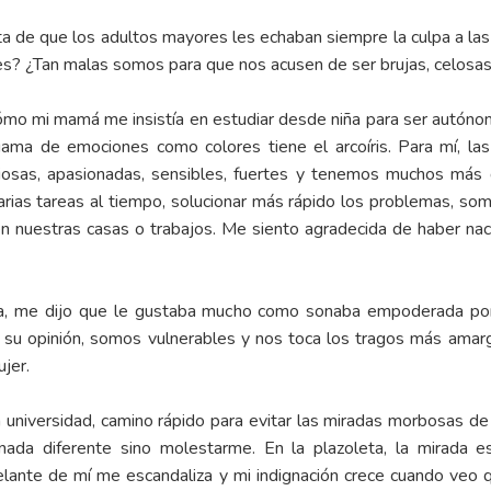
ta de que los adultos mayores les echaban siempre la culpa a la
s? ¿Tan malas somos para que nos acusen de ser brujas, celosas, 
mo mi mamá me insistía en estudiar desde niña para ser autónoma
ama de emociones como colores tiene el arcoíris. Para mí, las m
geniosas, apasionadas, sensibles, fuertes y tenemos muchos más 
arias tareas al tiempo, solucionar más rápido los problemas, som
nuestras casas o trabajos. Me siento agradecida de haber nac
a, me dijo que le gustaba mucho como sonaba empoderada por 
n su opinión, somos vulnerables y nos toca los tragos más amar
jer.
a universidad, camino rápido para evitar las miradas morbosas d
 nada diferente sino molestarme. En la plazoleta, la mirada 
elante de mí me escandaliza y mi indignación crece cuando veo q