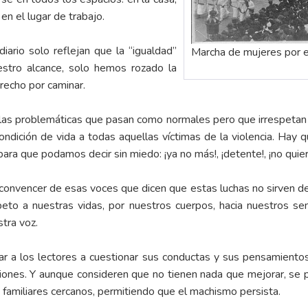
 en el lugar de trabajo.
ario solo reflejan que la “igualdad”
Marcha de mujeres por e
stro alcance, solo hemos rozado la
trecho por caminar.
s las problemáticas que pasan como normales pero que irrespetan 
ondición de vida a todas aquellas víctimas de la violencia. Hay 
ara que podamos decir sin miedo: ¡ya no más!, ¡detente!, ¡no quier
onvencer de esas voces que dicen que estas luchas no sirven 
to a nuestras vidas, por nuestros cuerpos, hacia nuestros sen
tra voz.
itar a los lectores a cuestionar sus conductas y sus pensamient
aciones. Y aunque consideren que no tienen nada que mejorar, se 
 familiares cercanos, permitiendo que el machismo persista.