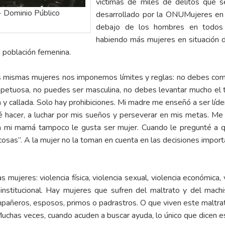
víctimas de miles de delitos que s
- Dominio Público
desarrollado por la ONUMujeres en
debajo de los hombres en todos l
habiendo más mujeres en situación
a población femenina.
 las mismas mujeres nos imponemos límites y reglas: no debes c
spetuosa, no puedes ser masculina, no debes levantar mucho el t
a y callada. Solo hay prohibiciones. Mi madre me enseñó a ser líder
é hacer, a luchar por mis sueños y perseverar en mis metas. Me
a mi mamá tampoco le gusta ser mujer. Cuando le pregunté a qu
as”. A la mujer no la toman en cuenta en las decisiones importa
mujeres: violencia física, violencia sexual, violencia económica, v
a institucional. Hay mujeres que sufren del maltrato y del mac
mpañeros, esposos, primos o padrastros. O que viven este maltra
Muchas veces, cuando acuden a buscar ayuda, lo único que dicen es