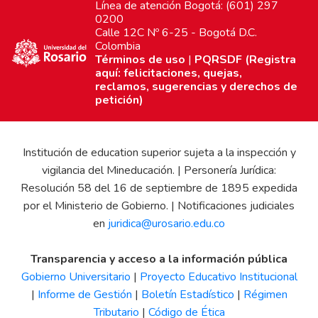
Línea de atención Bogotá: (601) 297
0200
Calle 12C Nº 6-25 - Bogotá D.C.
Colombia
Términos de uso
|
PQRSDF (Registra
aquí: felicitaciones, quejas,
reclamos, sugerencias y derechos de
petición)
Institución de education superior sujeta a la inspección y
vigilancia del Mineducación. | Personería Jurídica:
Resolución 58 del 16 de septiembre de 1895 expedida
por el Ministerio de Gobierno. | Notificaciones judiciales
en
juridica@urosario.edu.co
Transparencia y acceso a la información pública
Gobierno Universitario
|
Proyecto Educativo Institucional
|
Informe de Gestión
|
Boletín Estadístico
|
Régimen
Tributario
|
Código de Ética