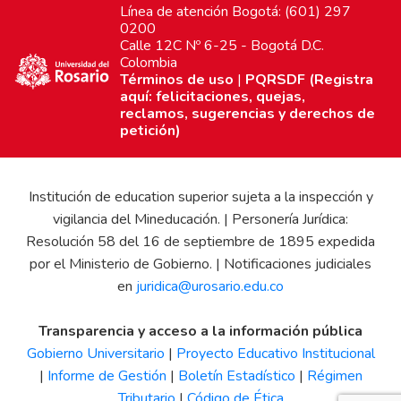
Línea de atención Bogotá: (601) 297
0200
Calle 12C Nº 6-25 - Bogotá D.C.
Colombia
Términos de uso
|
PQRSDF (Registra
aquí: felicitaciones, quejas,
reclamos, sugerencias y derechos de
petición)
Institución de education superior sujeta a la inspección y
vigilancia del Mineducación. | Personería Jurídica:
Resolución 58 del 16 de septiembre de 1895 expedida
por el Ministerio de Gobierno. | Notificaciones judiciales
en
juridica@urosario.edu.co
Transparencia y acceso a la información pública
Gobierno Universitario
|
Proyecto Educativo Institucional
|
Informe de Gestión
|
Boletín Estadístico
|
Régimen
Tributario
|
Código de Ética