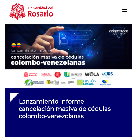
Skip to main content
Lanzamiento informe
cancelación masiva de cédulas
colombo-venezolanas