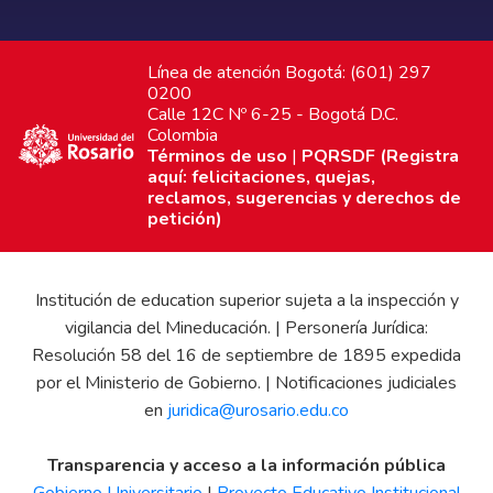
Línea de atención Bogotá: (601) 297
0200
Calle 12C Nº 6-25 - Bogotá D.C.
Colombia
Términos de uso
|
PQRSDF (Registra
aquí: felicitaciones, quejas,
reclamos, sugerencias y derechos de
petición)
Institución de education superior sujeta a la inspección y
vigilancia del Mineducación. | Personería Jurídica:
Resolución 58 del 16 de septiembre de 1895 expedida
por el Ministerio de Gobierno. | Notificaciones judiciales
en
juridica@urosario.edu.co
Transparencia y acceso a la información pública