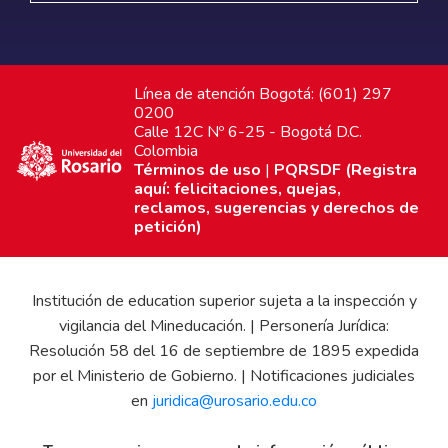
Línea de atención Bogotá: (601) 297
0200
Calle 12C Nº 6-25 - Bogotá D.C.
Colombia
Términos de uso
|
PQRSDF (Registra
aquí: felicitaciones, quejas,
reclamos, sugerencias y derechos de
petición)
Institución de education superior sujeta a la inspección y
vigilancia del Mineducación. | Personería Jurídica:
Resolución 58 del 16 de septiembre de 1895 expedida
por el Ministerio de Gobierno. | Notificaciones judiciales
en
juridica@urosario.edu.co