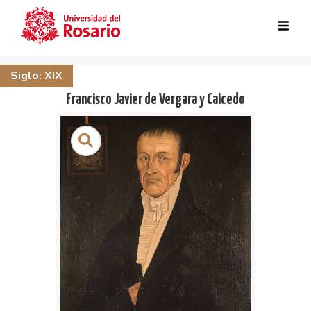
Skip to main content
Siglo: XIX
Francisco Javier de Vergara y Caicedo