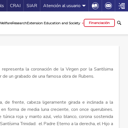
Guía de servicios
Icon
Icon
Icon
als
CRAI
SIAR
Atención al usuario
al
Financiación
Wellfare
Research
Extension Education and Society
 representa la coronación de la Virgen por la Santísima
rtir de un grabado de una famosa obra de Rubens.
a, de frente, cabeza ligeramente girada e inclinada a la
a en forma de media luna creciente, con once querubines.
 túnica roja y manto azul, velo blanco, corona sostenida
 Santísima Trinidad: el Padre Eterno a la derecha, el Hijo a