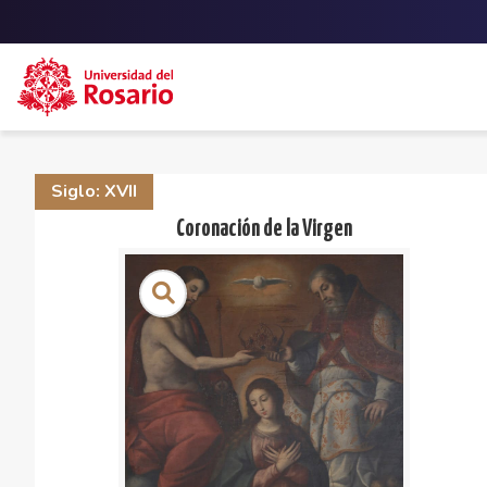
Skip to main content
Siglo: XVII
Coronación de la Virgen