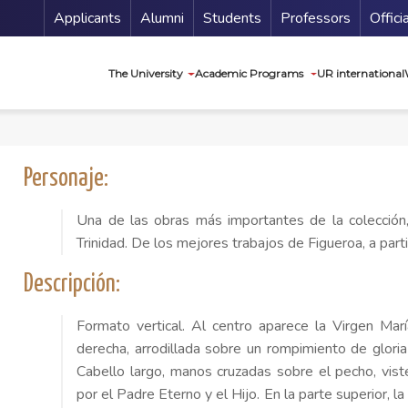
Menu Secundario
Applicants
Alumni
Students
Professors
Offici
Navegación princip
The University
Academic Programs
UR international
Personaje:
Una de las obras más importantes de la colección,
Trinidad. De los mejores trabajos de Figueroa, a pa
Descripción:
Formato vertical. Al centro aparece la Virgen Marí
derecha, arrodillada sobre un rompimiento de glori
Cabello largo, manos cruzadas sobre el pecho, viste
por el Padre Eterno y el Hijo. En la parte superior, la