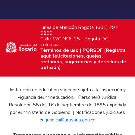
Línea de atención Bogotá: (601) 297
0200
Calle 12C Nº 6-25 - Bogotá D.C.
Colombia
Términos de uso
|
PQRSDF (Registra
aquí: felicitaciones, quejas,
reclamos, sugerencias y derechos de
petición)
Institución de education superior sujeta a la inspección y
vigilancia del Mineducación. | Personería Jurídica:
Resolución 58 del 16 de septiembre de 1895 expedida
por el Ministerio de Gobierno. | Notificaciones judiciales
en
juridica@urosario.edu.co