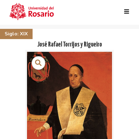
Skip to main content
Siglo: XIX
José Rafael Torrijos y Rigueiro