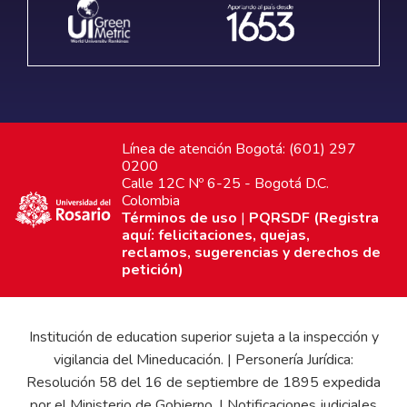
Línea de atención Bogotá: (601) 297
0200
Calle 12C Nº 6-25 - Bogotá D.C.
Colombia
Términos de uso
|
PQRSDF (Registra
aquí: felicitaciones, quejas,
reclamos, sugerencias y derechos de
petición)
Institución de education superior sujeta a la inspección y
vigilancia del Mineducación. | Personería Jurídica:
Resolución 58 del 16 de septiembre de 1895 expedida
por el Ministerio de Gobierno. | Notificaciones judiciales