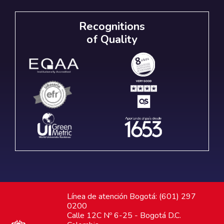
Recognitions
of Quality
Línea de atención Bogotá: (601) 297
0200
Calle 12C Nº 6-25 - Bogotá D.C.