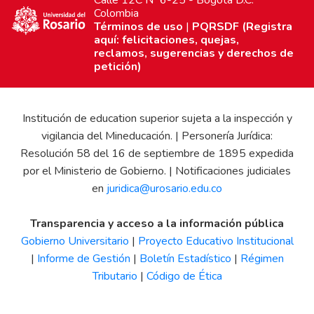
Calle 12C Nº 6-25 - Bogotá D.C.
Colombia
Términos de uso
|
PQRSDF (Registra
aquí: felicitaciones, quejas,
reclamos, sugerencias y derechos de
petición)
Institución de education superior sujeta a la inspección y
vigilancia del Mineducación. | Personería Jurídica:
Resolución 58 del 16 de septiembre de 1895 expedida
por el Ministerio de Gobierno. | Notificaciones judiciales
en
juridica@urosario.edu.co
Transparencia y acceso a la información pública
Gobierno Universitario
|
Proyecto Educativo Institucional
|
Informe de Gestión
|
Boletín Estadístico
|
Régimen
Tributario
|
Código de Ética