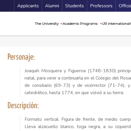
Menu Secundario
Applicants
Alumni
Students
Professors
Offici
Navegación princip
The University
Academic Programs
UR international
Personaje:
Joaquín Mosquera y Figueroa (1748-1830) princip
natal, para venir a continuarla en el Colegio del Rosa
de consiliario (69-73) y de vicerrector (71-74),
catedrático, hasta 1774, en que volvió a su tierra.
Descripción:
Formato vertical. Figura de frente, de medio cuer
Lleva alzacuello blanco, toga negra, a su izquie