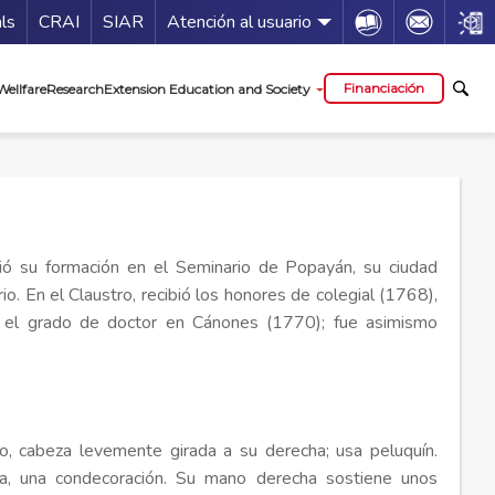
Guía de servicios
Icon
Icon
Icon
als
CRAI
SIAR
Atención al usuario
al
Financiación
Wellfare
Research
Extension Education and Society
ió su formación en el Seminario de Popayán, su ciudad
rio. En el Claustro, recibió los honores de colegial (1768),
 y el grado de doctor en Cánones (1770); fue asimismo
po, cabeza levemente girada a su derecha; usa peluquín.
rda, una condecoración. Su mano derecha sostiene unos