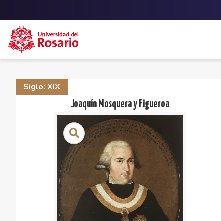
Skip to main content
Siglo: XIX
Joaquín Mosquera y Figueroa