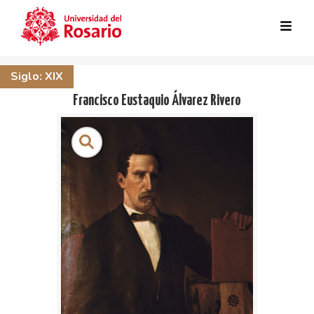
Skip to main content
Siglo: XIX
Francisco Eustaquio Álvarez Rivero