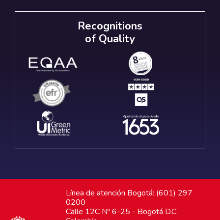
Recognitions
of Quality
Línea de atención Bogotá: (601) 297
0200
Calle 12C Nº 6-25 - Bogotá D.C.