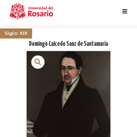
Skip to main content
Siglo: XIX
Domingo Caicedo Sanz de Santamaría