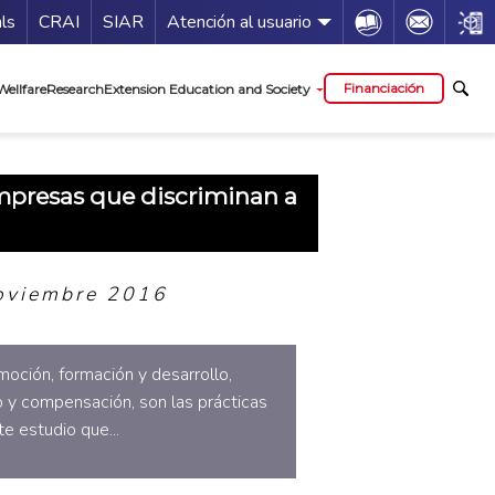
Guía de servicios
Icon
Icon
Icon
als
CRAI
SIAR
Atención al usuario
al
Financiación
Wellfare
Research
Extension Education and Society
mpresas que discriminan a
oviembre 2016
moción, formación y desarrollo,
y compensación, son las prácticas
te estudio que...