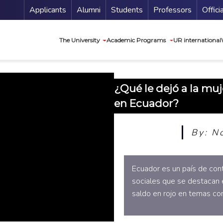
Menu Secundario
Applicants
Alumni
Students
Professors
Offici
Navegación princip
The University
Academic Programs
UR international
¿Qué le dejó a la mu
en Ecuador?
By: N
Ecuador es un país de cont
sociales que se destacan 
saldo en rojo en temas com