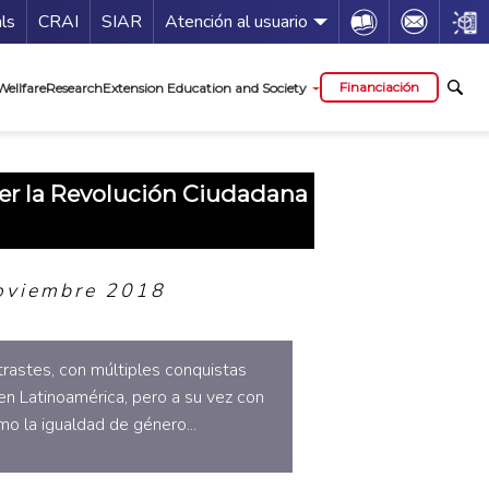
Guía de servicios
Icon
Icon
Icon
als
CRAI
SIAR
Atención al usuario
al
Financiación
Wellfare
Research
Extension Education and Society
jer la Revolución Ciudadana
oviembre 2018
rastes, con múltiples conquistas
en Latinoamérica, pero a su vez con
o la igualdad de género...