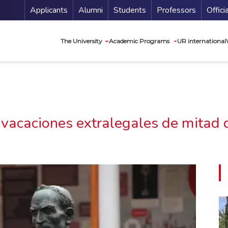
Menu Secundario
Applicants
Alumni
Students
Professors
Offici
Navegación princip
The University
Academic Programs
UR international
 vacaciones extralegales de mitad