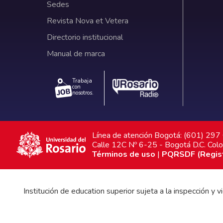
Sedes
Revista Nova et Vetera
Directorio institucional
Manual de marca
Trabaja
con
nosotros.
Línea de atención Bogotá: (601) 29
Calle 12C Nº 6-25 - Bogotá D.C. Col
Términos de uso
|
PQRSDF (Registr
Institución de education superior sujeta a la inspección y