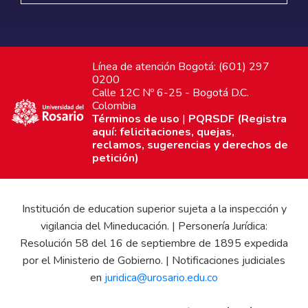
Línea de atención Bogotá: (601) 297
0200
Calle 12C Nº 6-25 - Bogotá D.C.
Colombia
Términos de uso
|
PQRSDF (Registra
aquí: felicitaciones, quejas,
reclamos, sugerencias y derechos de
petición)
Institución de education superior sujeta a la inspección y
vigilancia del Mineducación. | Personería Jurídica:
Resolución 58 del 16 de septiembre de 1895 expedida
por el Ministerio de Gobierno. | Notificaciones judiciales
en
juridica@urosario.edu.co