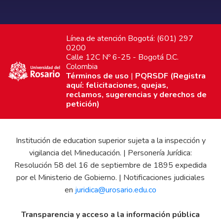
Línea de atención Bogotá: (601) 297
0200
Calle 12C Nº 6-25 - Bogotá D.C.
Colombia
Términos de uso
|
PQRSDF (Registra
aquí: felicitaciones, quejas,
reclamos, sugerencias y derechos de
petición)
Institución de education superior sujeta a la inspección y
vigilancia del Mineducación. | Personería Jurídica:
Resolución 58 del 16 de septiembre de 1895 expedida
por el Ministerio de Gobierno. | Notificaciones judiciales
en
juridica@urosario.edu.co
Transparencia y acceso a la información pública