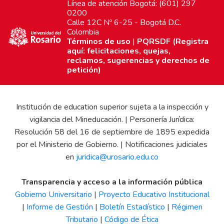
Línea de atención Bogotá: (601) 297
0200
Calle 12C Nº 6-25 - Bogotá D.C.
Colombia
Términos de uso
|
PQRSDF (Registra
aquí: felicitaciones, quejas,
reclamos, sugerencias y derechos de
petición)
Institución de education superior sujeta a la inspección y
vigilancia del Mineducación. | Personería Jurídica:
Resolución 58 del 16 de septiembre de 1895 expedida
por el Ministerio de Gobierno. | Notificaciones judiciales
en
juridica@urosario.edu.co
Transparencia y acceso a la información pública
Gobierno Universitario
|
Proyecto Educativo Institucional
|
Informe de Gestión
|
Boletín Estadístico
|
Régimen
Tributario
|
Código de Ética