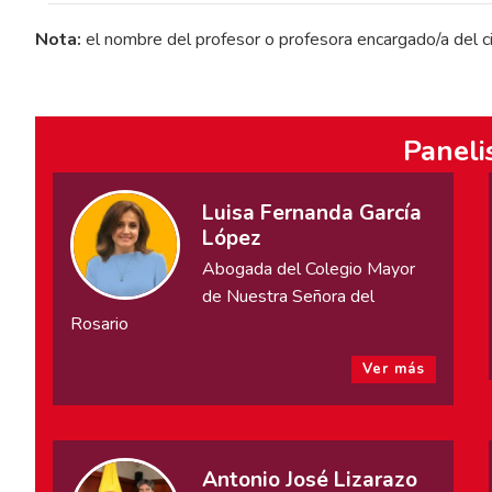
Nota:
el nombre del profesor o profesora encargado/a del ci
Paneli
Luisa Fernanda García
López
Abogada del Colegio Mayor
de Nuestra Señora del
Rosario
Ver más
Antonio José Lizarazo