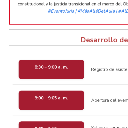
constitucional y la justicia transicional en el marco de
#EventoJuris | #MásAlláDelAula | #Al
Desarrollo de
8:30 – 9:00 a. m.
Registro de asiste
9:00 – 9:05 a. m.
Apertura del even
Saludo a cargo de 