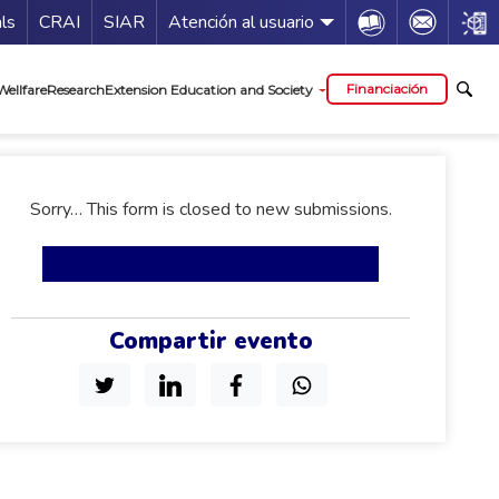
Guía de servicios
Icon
Icon
Icon
als
CRAI
SIAR
Atención al usuario
al
Financiación
Wellfare
Research
Extension Education and Society
status
Sorry… This form is closed to new submissions.
Compartir evento