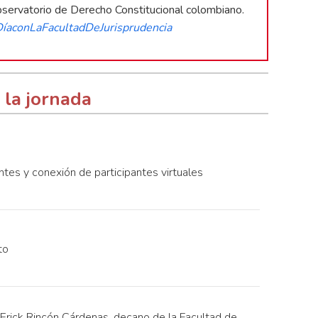
l Observatorio de Derecho Constitucional colombiano.
DíaconLaFacultadDeJurisprudencia
 la jornada
ntes y conexión de participantes virtuales
to
Erick Rincón Cárdenas, decano de la Facultad de