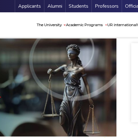
Menu Secundario
Applicants
Alumni
Students
Professors
Offici
Navegación princip
The University
Academic Programs
UR international