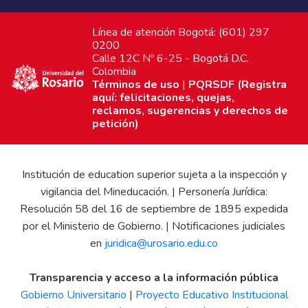
Línea de atención Bogotá: (601) 297
0200
Calle 12C Nº 6-25 - Bogotá D.C.
Colombia
Términos de uso
|
PQRSDF (Registra
aquí: felicitaciones, quejas,
reclamos, sugerencias y derechos de
petición)
Institución de education superior sujeta a la inspección y
vigilancia del Mineducación. | Personería Jurídica:
Resolución 58 del 16 de septiembre de 1895 expedida
por el Ministerio de Gobierno. | Notificaciones judiciales
en
juridica@urosario.edu.co
Transparencia y acceso a la información pública
Gobierno Universitario
|
Proyecto Educativo Institucional