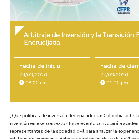
Arbitraje de Inversión y la Transición
Encrucijada
Fecha de inicio
Fecha de cier
24/03/2026
24/03/2026
08:00 am
01:00 pm
¿Qué políticas de inversión debería adoptar Colombia ante la 
inversión en ese contexto? Este evento convocará a académico
representantes de la sociedad civil para analizar la experie
arbitraje de inversión y debatir estrategias clave de política 