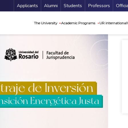
Menu Secundario
Applicants
Alumni
Students
Professors
Offici
Navegación princip
The University
Academic Programs
UR international