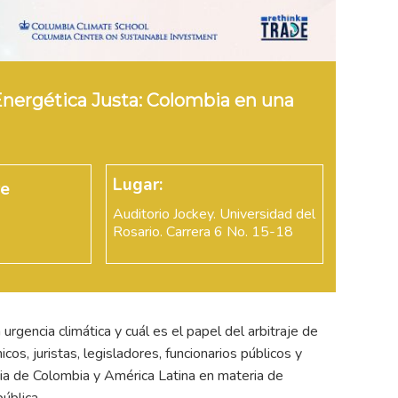
 Energética Justa: Colombia en una
Lugar:
re
Auditorio Jockey. Universidad del
Rosario. Carrera 6 No. 15-18
urgencia climática y cuál es el papel del arbitraje de
s, juristas, legisladores, funcionarios públicos y
ncia de Colombia y América Latina en materia de
pública.