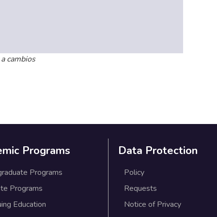
 a cambios
emic Programs
Data Protection
graduate Programs
Policy
te Programs
Requests
uing Education
Notice of Privacy