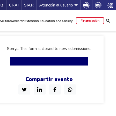
Guía de servicios
Icon
Icon
Icon
als
CRAI
SIAR
Atención al usuario
al
Financiación
Wellfare
Research
Extension Education and Society
status
Sorry… This form is closed to new submissions.
Compartir evento