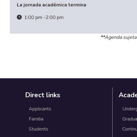
La jornada académica termina
1:00 pm -2:00 pm
**
Agenda sujeta
Direct links
Acad
Applicants
Under
Familia
Gradua
Students
Contin