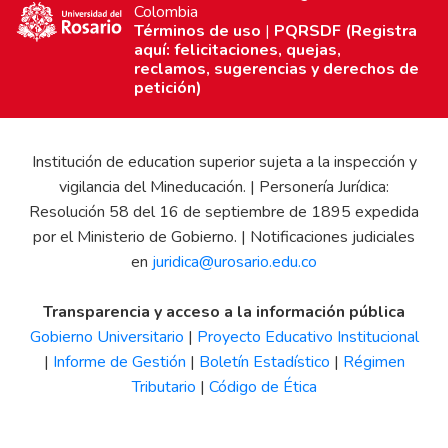
Colombia
Términos de uso
|
PQRSDF (Registra
aquí: felicitaciones, quejas,
reclamos, sugerencias y derechos de
petición)
Institución de education superior sujeta a la inspección y
vigilancia del Mineducación. | Personería Jurídica:
Resolución 58 del 16 de septiembre de 1895 expedida
por el Ministerio de Gobierno. | Notificaciones judiciales
en
juridica@urosario.edu.co
Transparencia y acceso a la información pública
Gobierno Universitario
|
Proyecto Educativo Institucional
|
Informe de Gestión
|
Boletín Estadístico
|
Régimen
Tributario
|
Código de Ética