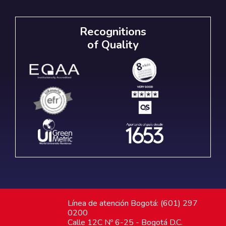
Recognitions
of Quality
Línea de atención Bogotá: (601) 297
0200
Calle 12C Nº 6-25 - Bogotá D.C.