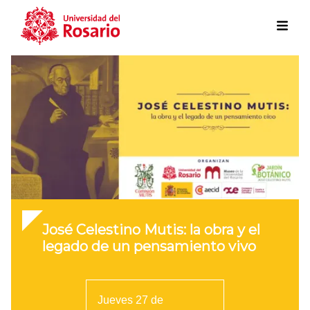
Skip to main content
José Celestino Mutis: la obra y el
legado de un pensamiento vivo
Jueves 27 de