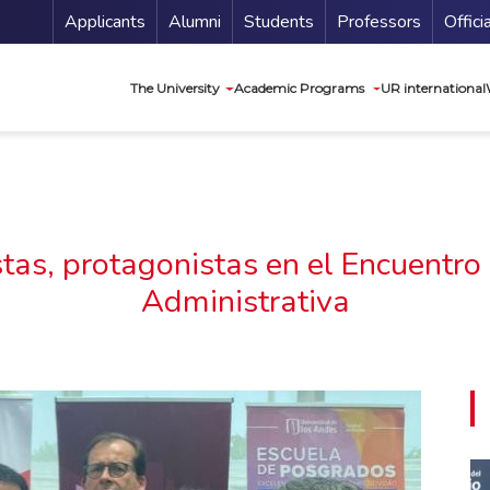
Menu Secundario
Applicants
Alumni
Students
Professors
Offici
Navegación princip
The University
Academic Programs
UR international
as, protagonistas en el Encuentro 
Administrativa