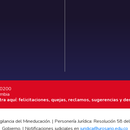
7 0200
ombia
a aquí: felicitaciones, quejas, reclamos, sugerencias y de
 vigilancia del Mineducación. | Personería Jurídica: Resolución 58
Gobierno. | Notificaciones judiciales en
juridica@urosario.edu.co