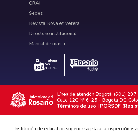
CRAI
Sedes
Revista Nova et Vetera
Directorio institucional
Manual de marca
Trabaja
con
nosotros.
Línea de atención Bogotá: (601) 29
Calle 12C Nº 6-25 - Bogotá D.C. Col
Términos de uso
|
PQRSDF (Registr
Institución de education superior sujeta a la inspección y