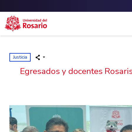
Skip to main content
Justicia
Egresados y docentes Rosarist