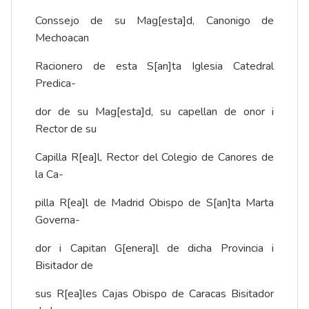
Conssejo de su Mag[esta]d, Canonigo de
Mechoacan
Racionero de esta S[an]ta Iglesia Catedral
Predica-
dor de su Mag[esta]d, su capellan de onor i
Rector de su
Capilla R[ea]l, Rector del Colegio de Canores de
la Ca-
pilla R[ea]l de Madrid Obispo de S[an]ta Marta
Governa-
dor i Capitan G[enera]l de dicha Provincia i
Bisitador de
sus R[ea]les Cajas Obispo de Caracas Bisitador