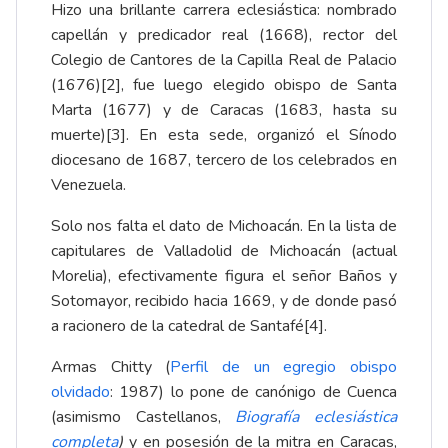
Hizo una brillante carrera eclesiástica: nombrado
capellán y predicador real (1668), rector del
Colegio de Cantores de la Capilla Real de Palacio
(1676)
[2]
, fue luego elegido obispo de Santa
Marta (1677) y de Caracas (1683, hasta su
muerte)
[3]
. En esta sede, organizó el Sínodo
diocesano de 1687, tercero de los celebrados en
Venezuela.
Solo nos falta el dato de Michoacán. En la lista de
capitulares de Valladolid de Michoacán (actual
Morelia), efectivamente figura el señor Baños y
Sotomayor, recibido hacia 1669, y de donde pasó
a racionero de la catedral de Santafé
[4]
.
Armas Chitty (
Perfil de un egregio obispo
olvidado
: 1987) lo pone de canónigo de Cuenca
(asimismo Castellanos,
Biografía eclesiástica
completa
)
y en posesión de la mitra en Caracas,