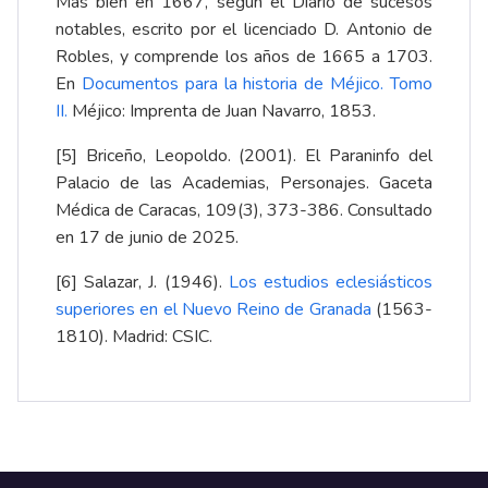
Más bien en 1667, según el Diario de sucesos
notables, escrito por el licenciado D. Antonio de
Robles, y comprende los años de 1665 a 1703.
En
Documentos para la historia de Méjico. Tomo
II
.
Méjico: Imprenta de Juan Navarro, 1853.
[5]
Briceño, Leopoldo. (2001). El Paraninfo del
Palacio de las Academias, Personajes.
Gaceta
Médica de Caracas, 109(3), 373-386
. Consultado
en 17 de junio de 2025.
[6]
Salazar, J. (1946).
Los estudios eclesiásticos
superiores en el Nuevo Reino de Granada
(1563-
1810)
. Madrid: CSIC.