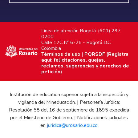
Línea de atención Bogotá: (601) 297
0200
Calle 12C Nº 6-25 - Bogotá D.C.
Colombia
Términos de uso
|
PQRSDF (Registra
aquí: felicitaciones, quejas,
reclamos, sugerencias y derechos de
petición)
Institución de education superior sujeta a la inspección y
vigilancia del Mineducación. | Personería Jurídica:
Resolución 58 del 16 de septiembre de 1895 expedida
por el Ministerio de Gobierno. | Notificaciones judiciales
en
juridica@urosario.edu.co