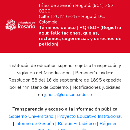
Línea de atención Bogotá: (601) 297
0200
Calle 12C Nº 6-25 - Bogotá D.C.
Colombia
Términos de uso
|
PQRSDF (Registra
aquí: felicitaciones, quejas,
reclamos, sugerencias y derechos de
petición)
Institución de education superior sujeta a la inspección y
vigilancia del Mineducación. | Personería Jurídica:
Resolución 58 del 16 de septiembre de 1895 expedida
por el Ministerio de Gobierno. | Notificaciones judiciales
en
juridica@urosario.edu.co
Transparencia y acceso a la información pública
Gobierno Universitario
|
Proyecto Educativo Institucional
|
Informe de Gestión
|
Boletín Estadístico
|
Régimen