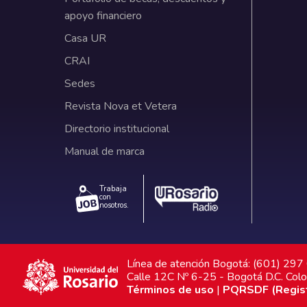
apoyo financiero
Casa UR
CRAI
Sedes
Revista Nova et Vetera
Directorio institucional
Manual de marca
Trabaja
con
nosotros.
Línea de atención Bogotá: (601) 29
Calle 12C Nº 6-25 - Bogotá D.C. Col
Términos de uso
|
PQRSDF (Registr