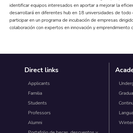
identificar equipos interesados en aportar a mejorar la efic
desarrollará en diferentes hub en 18 universidades de todo
participar en un programa de incubación de empresas dirigid
colaboración con expertos en innovación y emprendimiento di
Direct links
Acad
Applicants
Under
Familia
Gradua
Students
Contin
Professors
Langu
Alumni
Winter
Portafolio de becas, descuentos y