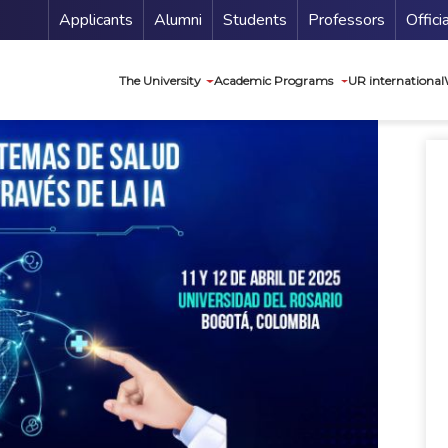
Menu Secundario
Applicants
Alumni
Students
Professors
Offici
Navegación princip
The University
Academic Programs
UR international