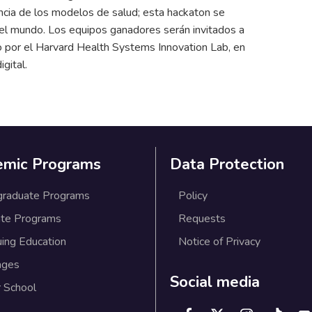
iencia de los modelos de salud; esta hackaton se
 el mundo. Los equipos ganadores serán invitados a
o por el Harvard Health Systems Innovation Lab, en
gital.
emic Programs
Data Protection
graduate Programs
Policy
te Programs
Requests
uing Education
Notice of Privacy
ages
Social media
 School