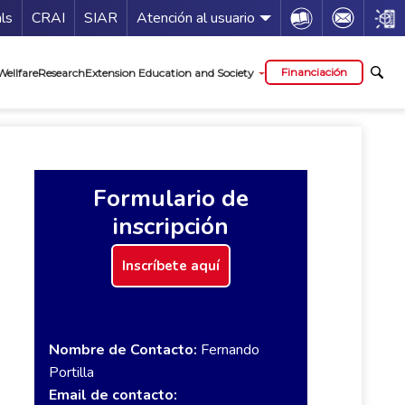
Guía de servicios
Icon
Icon
Icon
als
CRAI
SIAR
Atención al usuario
al
Financiación
Wellfare
Research
Extension Education and Society
Formulario de
inscripción
Inscríbete aquí
Nombre de Contacto:
Fernando
Portilla
Email de contacto: