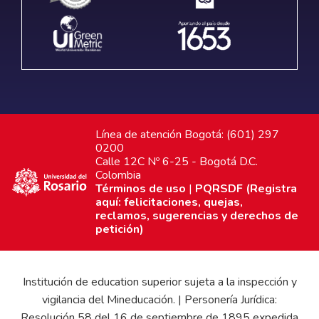
Línea de atención Bogotá: (601) 297
0200
Calle 12C Nº 6-25 - Bogotá D.C.
Colombia
Términos de uso
|
PQRSDF (Registra
aquí: felicitaciones, quejas,
reclamos, sugerencias y derechos de
petición)
Institución de education superior sujeta a la inspección y
vigilancia del Mineducación. | Personería Jurídica:
Resolución 58 del 16 de septiembre de 1895 expedida